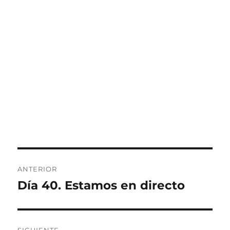
Navegación
ANTERIOR
de
Día 40. Estamos en directo
Entrada
anterior:
entradas