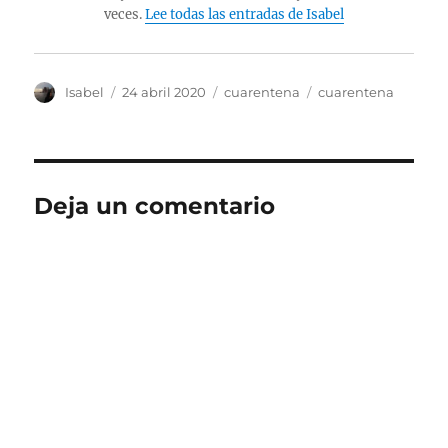
veces.
Lee todas las entradas de Isabel
Autor
Publicado
Categorías
Etiquetas
Isabel
24 abril 2020
cuarentena
cuarentena
el
Deja un comentario