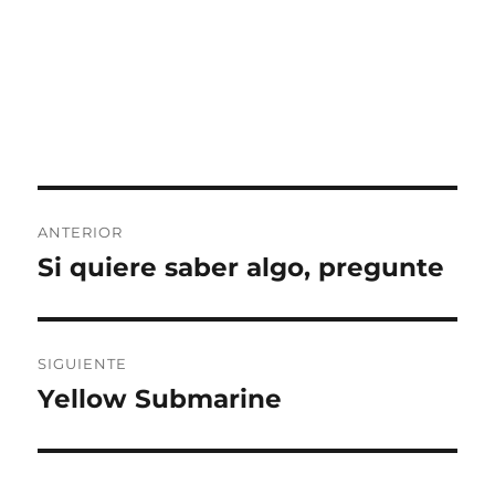
Navegación
ANTERIOR
de
Si quiere saber algo, pregunte
Entrada
anterior:
entradas
SIGUIENTE
Yellow Submarine
Entrada
siguiente: