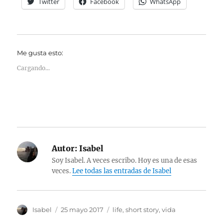
Twitter
Facebook
WhatsApp
Me gusta esto:
Cargando...
Autor:
Isabel
Soy Isabel. A veces escribo. Hoy es una de esas
veces.
Lee todas las entradas de Isabel
Autor
Publicado
Categorías
Isabel
25 mayo 2017
life
,
short story
,
vida
el