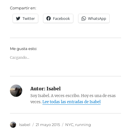
Compartir en:
Twitter
Facebook
WhatsApp
Me gusta esto:
Cargando...
Autor:
Isabel
Soy Isabel. A veces escribo. Hoy es una de esas
veces.
Lee todas las entradas de Isabel
Autor
Publicado
Categorías
Isabel
21 mayo 2015
NYC
,
running
el