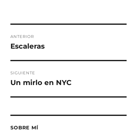
Navegación
ANTERIOR
de
Escaleras
Entrada
anterior:
entradas
SIGUIENTE
Un mirlo en NYC
Entrada
siguiente:
SOBRE MÍ