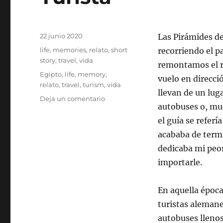
Publicado
22 junio 2020
Las Pirámides de
el
Categorías
life
,
memories
,
relato
,
short
recorriendo el p
story
,
travel
,
vida
remontamos el rí
Etiquetas
Egipto
,
life
,
memory
,
vuelo en direcci
relato
,
travel
,
turism
,
vida
llevan de un lug
en
Deja un comentario
autobuses o, mu
Turista
el guía se refer
acababa de termi
dedicaba mi peor
importarle.
En aquella época
turistas alemanes
autobuses llenos