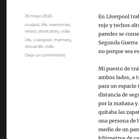
Publicado
25 mayo 2020
En Liverpool trab
el
Categorías
ciudad
,
life
,
memories
,
rojo y techos al
relato
,
short story
,
vida
paredes se cons
Etiquetas
life
,
Liverpool
,
memory
,
Segunda Guerra M
recuerdo
,
vida
no porque sea es
en
Deja un comentario
El
sol
Mi puesto de tra
y
ambos lados, a t
la
para un espacio 
lluvia
distancia de seg
por la mañana y
quitaba las zapa
una persona de b
medio de un parq
kilómetros de ca