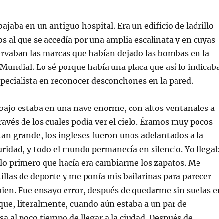
ajaba en un antiguo hospital. Era un edificio de ladrillo
tos al que se accedía por una amplia escalinata y en cuyas
ervaban las marcas que habían dejado las bombas en la
undial. Lo sé porque había una placa que así lo indicaba
pecialista en reconocer desconchones en la pared.
bajo estaba en una nave enorme, con altos ventanales a
ravés de los cuales podía ver el cielo. Éramos muy pocos
tan grande, los ingleses fueron unos adelantados a la
uridad, y todo el mundo permanecía en silencio. Yo llega
 lo primero que hacía era cambiarme los zapatos. Me
tillas de deporte y me ponía mis bailarinas para parecer
ien. Fue ensayo error, después de quedarme sin suelas e
ue, literalmente, cuando aún estaba a un par de
sa al poco tiempo de llegar a la ciudad. Después de