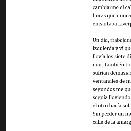
cambiarme el ca
horas que nunca
encantaba Liverp
Un día, trabajan
izquierda y vi q
llovía los siete 
mar, también tod
sufrían demasiado
ventanales de mi
segundos me qued
seguía lloviendo 
el otro hacía so
Sin perder un mo
calle de la amar