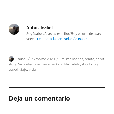
Autor:
Isabel
Soy Isabel. A veces escribo. Hoy es una de esas
veces.
Lee todas las entradas de Isabel
Autor
Publicado
Categorías
Isabel
23 marzo 2020
life
,
memories
,
relato
,
short
el
Etiquetas
story
,
Sin categoría
,
travel
,
vida
life
,
relato
,
short story
,
travel
,
viaje
,
vida
Deja un comentario