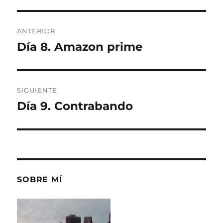
Navegación
ANTERIOR
de
Día 8. Amazon prime
Entrada
anterior:
entradas
SIGUIENTE
Día 9. Contrabando
Entrada
siguiente:
SOBRE MÍ