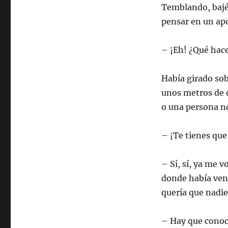
Temblando, bajé 
pensar en un apo
– ¡Eh! ¿Qué hace
Había girado sob
unos metros de d
o una persona n
– ¡Te tienes que 
– Sí, sí, ya me v
donde había veni
quería que nadi
– Hay que conoce