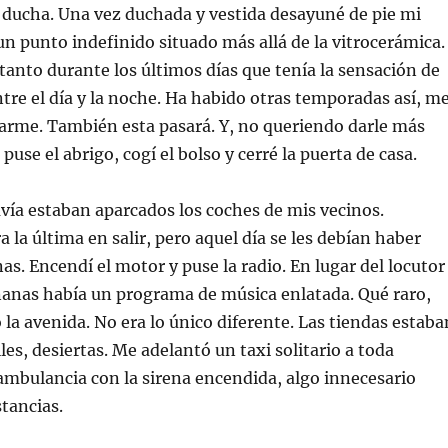
a ducha. Una vez duchada y vestida desayuné de pie mi
un punto indefinido situado más allá de la vitrocerámica.
tanto durante los últimos días que tenía la sensación de
ntre el día y la noche. Ha habido otras temporadas así, m
larme. También esta pasará. Y, no queriendo darle más
use el abrigo, cogí el bolso y cerré la puerta de casa.
avía estaban aparcados los coches de mis vecinos.
la última en salir, pero aquel día se les debían haber
as. Encendí el motor y puse la radio. En lugar del locutor
ñanas había un programa de música enlatada. Qué raro,
 la avenida. No era lo único diferente. Las tiendas estaba
lles, desiertas. Me adelantó un taxi solitario a toda
ambulancia con la sirena encendida, algo innecesario
stancias.