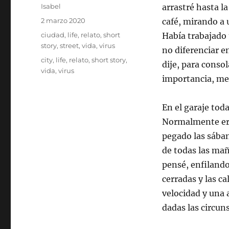
Autor
Isabel
arrastré hasta l
Publicado
2 marzo 2020
café, mirando a 
el
Categorías
ciudad
,
life
,
relato
,
short
Había trabajado 
story
,
street
,
vida
,
virus
no diferenciar e
Etiquetas
city
,
life
,
relato
,
short story
,
dije, para conso
vida
,
virus
importancia, me p
En el garaje tod
Normalmente era 
pegado las sában
de todas las ma
pensé, enfilando
cerradas y las ca
velocidad y una 
dadas las circun