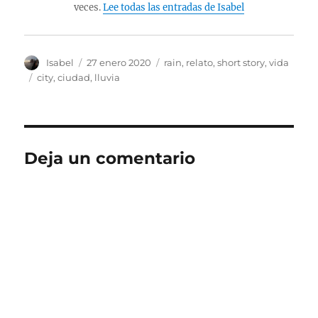
veces.
Lee todas las entradas de Isabel
Autor
Publicado
Categorías
Isabel
27 enero 2020
rain
,
relato
,
short story
,
vida
el
Etiquetas
city
,
ciudad
,
lluvia
Deja un comentario