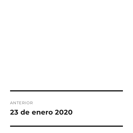
Navegación
ANTERIOR
de
23 de enero 2020
Entrada
anterior:
entradas