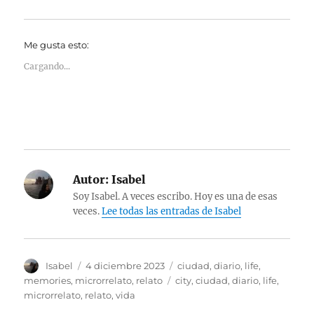
Me gusta esto:
Cargando...
Autor:
Isabel
Soy Isabel. A veces escribo. Hoy es una de esas
veces.
Lee todas las entradas de Isabel
Autor
Publicado
Categorías
Isabel
4 diciembre 2023
ciudad
,
diario
,
life
,
el
Etiquetas
memories
,
microrrelato
,
relato
city
,
ciudad
,
diario
,
life
,
microrrelato
,
relato
,
vida