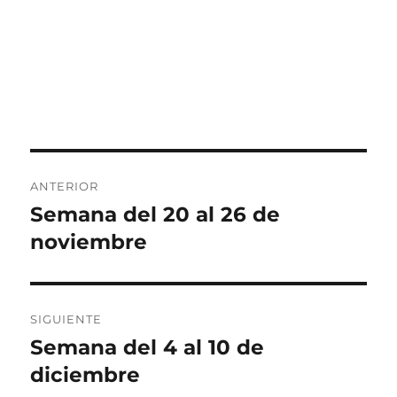
Navegación
ANTERIOR
de
Semana del 20 al 26 de
Entrada
anterior:
noviembre
entradas
SIGUIENTE
Semana del 4 al 10 de
Entrada
siguiente:
diciembre