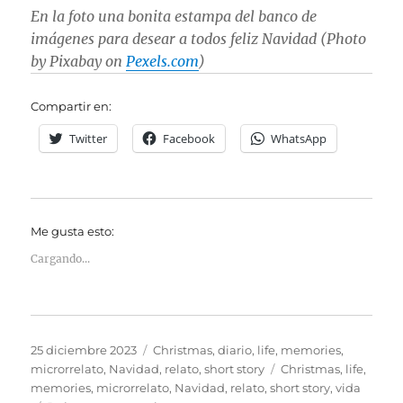
En la foto una bonita estampa del banco de
imágenes para desear a todos feliz Navidad (Photo
by Pixabay on
Pexels.com
)
Compartir en:
Twitter
Facebook
WhatsApp
Me gusta esto:
Cargando...
Publicado
Categorías
25 diciembre 2023
Christmas
,
diario
,
life
,
memories
,
el
Etiquetas
microrrelato
,
Navidad
,
relato
,
short story
Christmas
,
life
,
memories
,
microrrelato
,
Navidad
,
relato
,
short story
,
vida