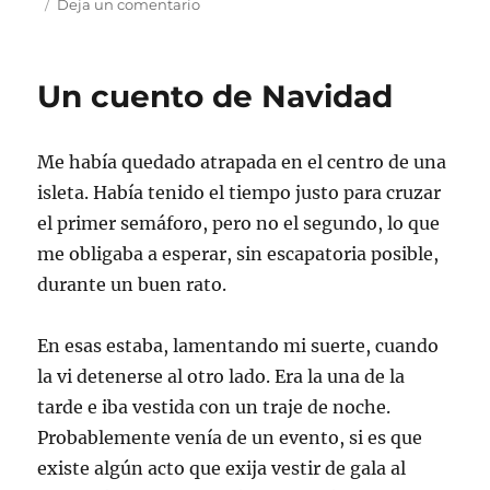
en
Deja un comentario
Semana
del
18
Un cuento de Navidad
al
24
de
Me había quedado atrapada en el centro de una
diciembre
isleta. Había tenido el tiempo justo para cruzar
el primer semáforo, pero no el segundo, lo que
me obligaba a esperar, sin escapatoria posible,
durante un buen rato.
En esas estaba, lamentando mi suerte, cuando
la vi detenerse al otro lado. Era la una de la
tarde e iba vestida con un traje de noche.
Probablemente venía de un evento, si es que
existe algún acto que exija vestir de gala al