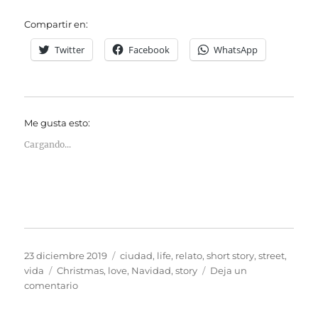
Compartir en:
Twitter
Facebook
WhatsApp
Me gusta esto:
Cargando...
Publicado
Categorías
23 diciembre 2019
ciudad
,
life
,
relato
,
short story
,
street
,
el
Etiquetas
vida
Christmas
,
love
,
Navidad
,
story
Deja un
en
comentario
Un
cuento