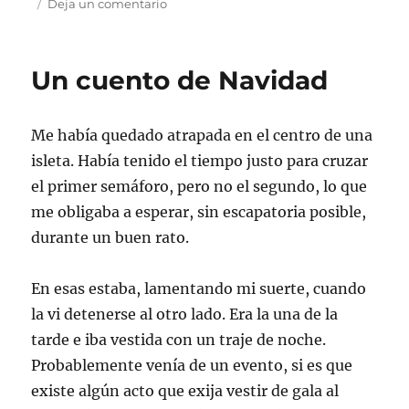
en
Deja un comentario
Semana
del
18
Un cuento de Navidad
al
24
de
Me había quedado atrapada en el centro de una
diciembre
isleta. Había tenido el tiempo justo para cruzar
el primer semáforo, pero no el segundo, lo que
me obligaba a esperar, sin escapatoria posible,
durante un buen rato.
En esas estaba, lamentando mi suerte, cuando
la vi detenerse al otro lado. Era la una de la
tarde e iba vestida con un traje de noche.
Probablemente venía de un evento, si es que
existe algún acto que exija vestir de gala al