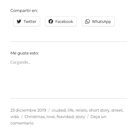
Compartir en:
Twitter
Facebook
WhatsApp
Me gusta esto:
Cargando...
Publicado
Categorías
23 diciembre 2019
ciudad
,
life
,
relato
,
short story
,
street
,
el
Etiquetas
vida
Christmas
,
love
,
Navidad
,
story
Deja un
en
comentario
Un
cuento