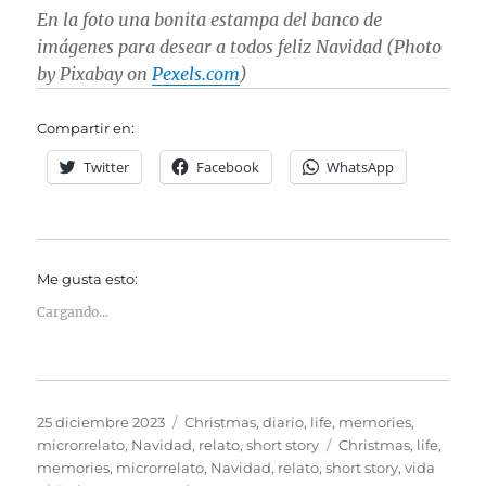
En la foto una bonita estampa del banco de
imágenes para desear a todos feliz Navidad (Photo
by Pixabay on
Pexels.com
)
Compartir en:
Twitter
Facebook
WhatsApp
Me gusta esto:
Cargando...
Publicado
Categorías
25 diciembre 2023
Christmas
,
diario
,
life
,
memories
,
el
Etiquetas
microrrelato
,
Navidad
,
relato
,
short story
Christmas
,
life
,
memories
,
microrrelato
,
Navidad
,
relato
,
short story
,
vida